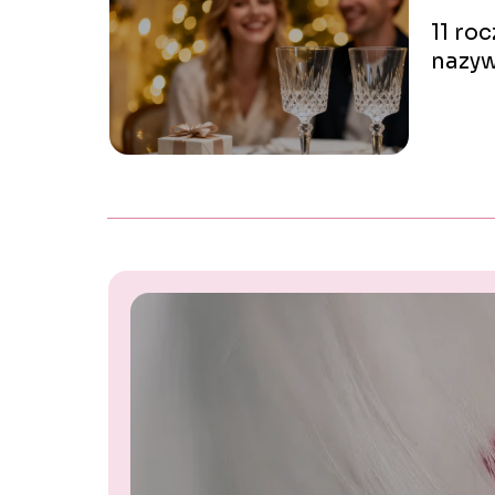
11 ro
nazyw
poda