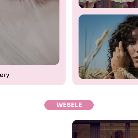
ery
WESELE