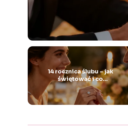
14 rocznica ślubu – jak
świętować i co
podarować?