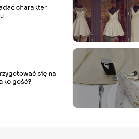
adać charakter
lu
rzygotować się na
jako gość?