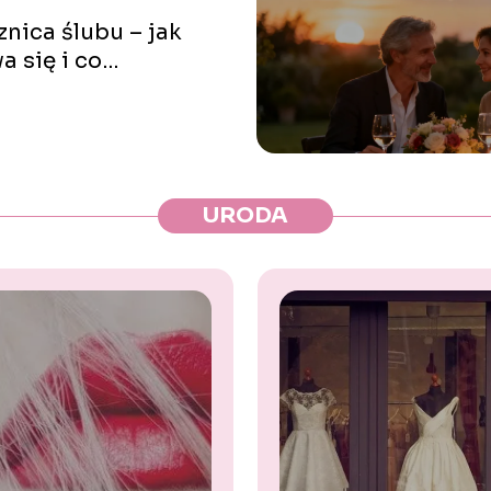
cznica ślubu – jak
a się i co
rować?
URODA