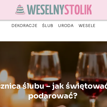
DEKORACJE
ŚLUB
URODA
WESELE
cznica ślubu – jak świętować
podarować?