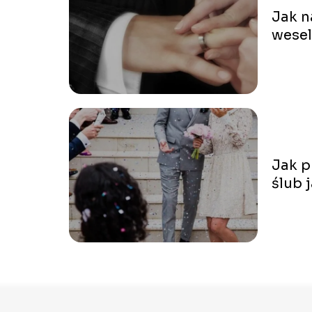
Jak n
wese
Jak p
ślub 