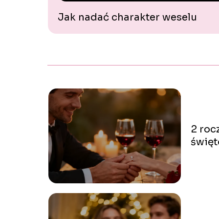
Jak nadać charakter weselu
2 roc
święt
poda