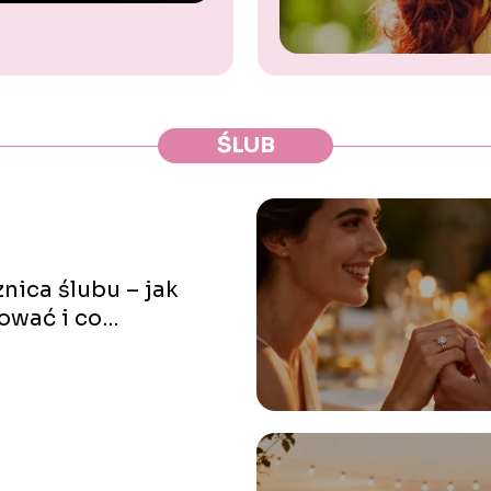
ŚLUB
znica ślubu – jak
ować i co
rować?