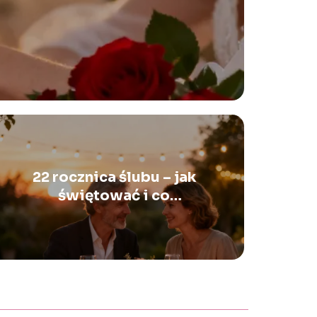
22 rocznica ślubu – jak
świętować i co
podarować?