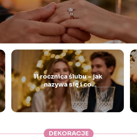
11 rocznica ślubu – jak
nazywa się i co
podarować?
DEKORACJE