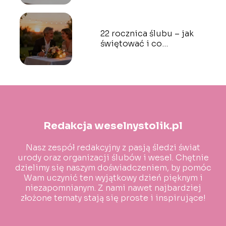
22 rocznica ślubu – jak
świętować i co
podarować?
Redakcja weselnystolik.pl
Nasz zespół redakcyjny z pasją śledzi świat
urody oraz organizacji ślubów i wesel. Chętnie
dzielimy się naszym doświadczeniem, by pomóc
Wam uczynić ten wyjątkowy dzień pięknym i
niezapomnianym. Z nami nawet najbardziej
złożone tematy stają się proste i inspirujące!