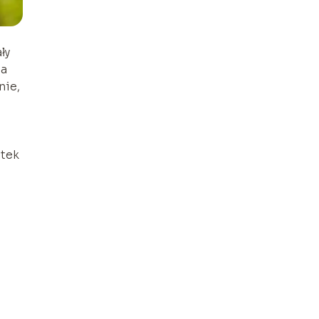
ły
na
nie,
etek