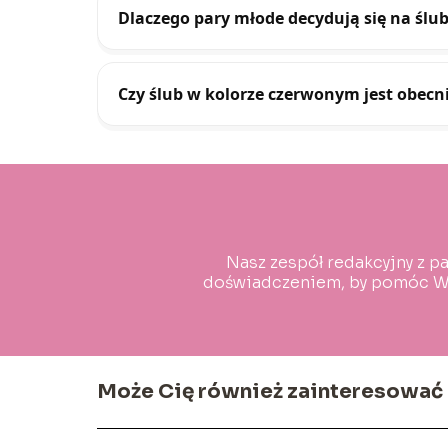
Dlaczego pary młode decydują się na ślu
Czy ślub w kolorze czerwonym jest obec
Nasz zespół redakcyjny z pa
doświadczeniem, by pomóc Wa
Może Cię również zainteresować