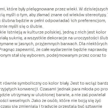
mi, które były pielęgnowane przez wieki. W dzisiejszych
ią myśli o tym, aby złamać znane od wieków stereotypy.
ć ślubna będzie w pełni odpowiadać ich preferencjom,
nie myśli się o ślubie.
ie istnieją w kulturze polskiej, jedną z nich jest kolor
białą suknię, a wszystkie dekoracje na uroczystości ślu
rzymane w jasnych, przyjemnych barwach. Dla niektórych
. Pragnąc zapewnić, że całe wydarzenie będzie naprawdę
erwonym stał się wyborem, podejmowanym przez coraz to
 równie symboliczny co kolor biały. Jest to wciąż bard
przyjętych konwencji. Czasami jednak para młoda po pro
będzie utrzymany w ulubionej barwie, a nie zaś powielał
ości weselnych. Jako że osób, które nie boją się żyć
czasy się zmieniają i tradycje przestają być sztywnie