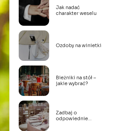
Jak nadać
charakter weselu
Ozdoby na winietki
Bieżniki na stół –
jakie wybrać?
Zadbaj o
odpowiednie
dekoracje na Twój
ślub