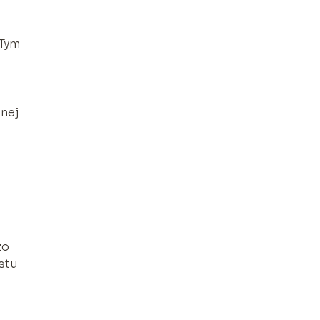
 Tym
bnej
zo
stu