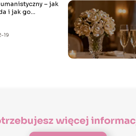
umanistyczny – jak
a i jak go
nizować?
2-19
trzebujesz więcej informac