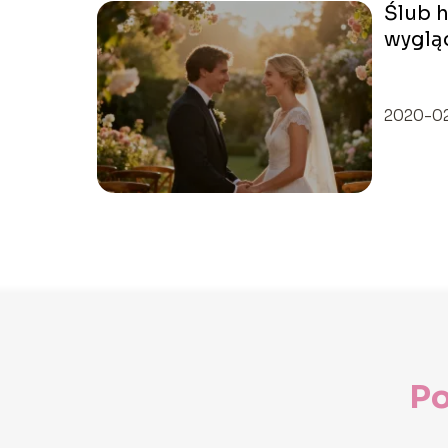
Ślub h
wygląd
zorga
2020-0
Po