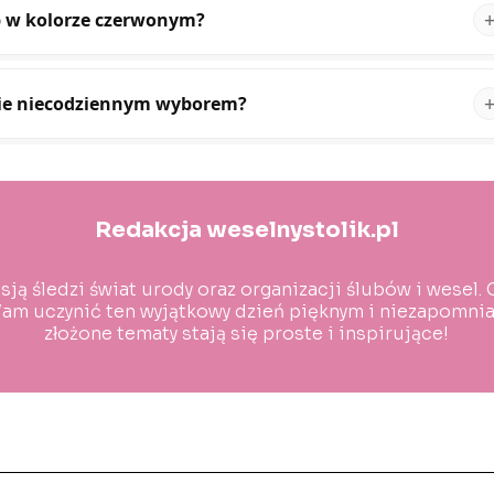
b w kolorze czerwonym?
nie niecodziennym wyborem?
Redakcja weselnystolik.pl
sją śledzi świat urody oraz organizacji ślubów i wesel.
m uczynić ten wyjątkowy dzień pięknym i niezapomnian
złożone tematy stają się proste i inspirujące!