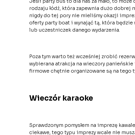
Jeśli party bus to dla nas za mało, to moż
rodzaju łódź, która zapewnia dużo dobrej m
nigdy do tej pory nie mieliśmy okazji impr
oferty party boat i wynająć tą, która będz
lub uczestniczek danego wydarzenia.
Poza tym warto też wcześniej zrobić rezer
wybierana atrakcja na wieczory panieńskie i
firmowe chętnie organizowane są na tego t
Wieczór karaoke
Sprawdzonym pomysłem na imprezę kawaler
ciekawe, tego typu imprezy wcale nie mus