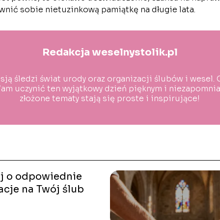
ewnić sobie nietuzinkową pamiątkę na długie lata.
Redakcja weselnystolik.pl
sją śledzi świat urody oraz organizacji ślubów i wesel.
m uczynić ten wyjątkowy dzień pięknym i niezapomnian
złożone tematy stają się proste i inspirujące!
j o odpowiednie
cje na Twój ślub