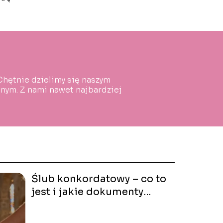
 Chętnie dzielimy się naszym
ym. Z nami nawet najbardziej
Ślub konkordatowy – co to
jest i jakie dokumenty
przygotować?