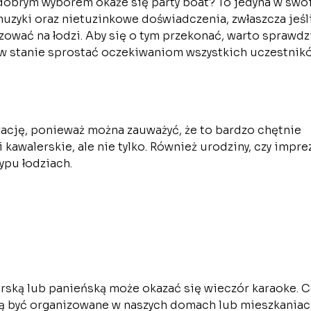
e dobrym wyborem okaże się party boat? To jedyna w sw
uzyki oraz nietuzinkowe doświadczenia, zwłaszcza jeśl
ezować na łodzi. Aby się o tym przekonać, warto sprawdz
ie w stanie sprostać oczekiwaniom wszystkich uczestnik
wację, ponieważ można zauważyć, że to bardzo chętnie
 kawalerskie, ale nie tylko. Również urodziny, czy impre
ypu łodziach.
ską lub panieńską może okazać się wieczór karaoke. 
zą być organizowane w naszych domach lub mieszkaniac