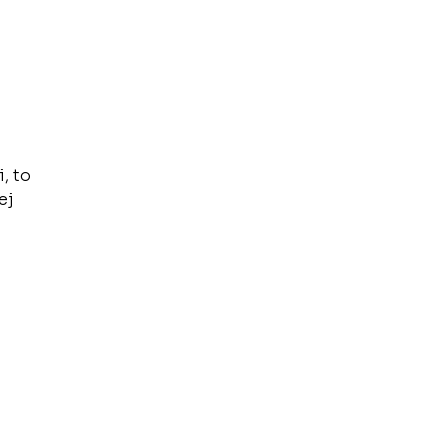
, to
ej