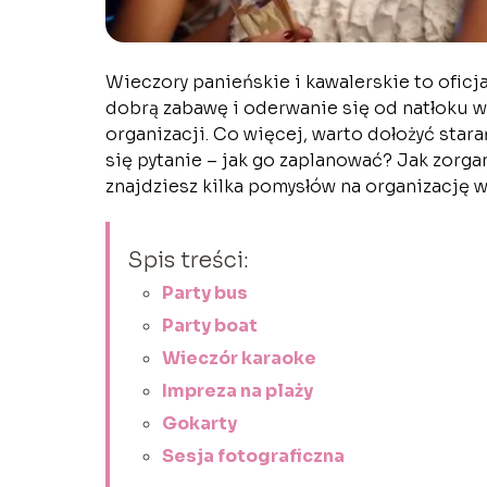
Wieczory panieńskie i kawalerskie to oficj
dobrą zabawę i oderwanie się od natłoku w
organizacji. Co więcej, warto dołożyć starań
się pytanie – jak go zaplanować? Jak zorg
znajdziesz kilka pomysłów na organizację w
Spis treści:
Party bus
Party boat
Wieczór karaoke
Impreza na plaży
Gokarty
Sesja fotograficzna