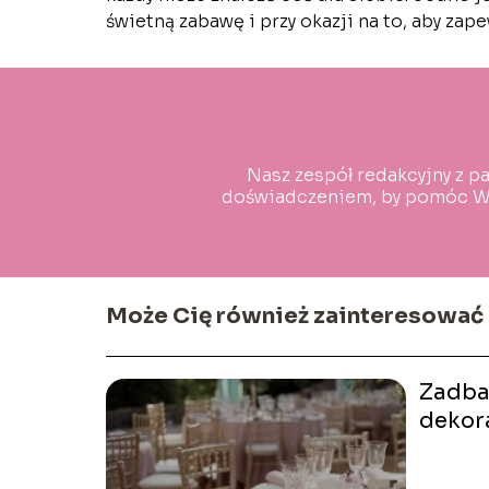
świetną zabawę i przy okazji na to, aby zap
Nasz zespół redakcyjny z pa
doświadczeniem, by pomóc Wa
Może Cię również zainteresować
Zadba
dekora